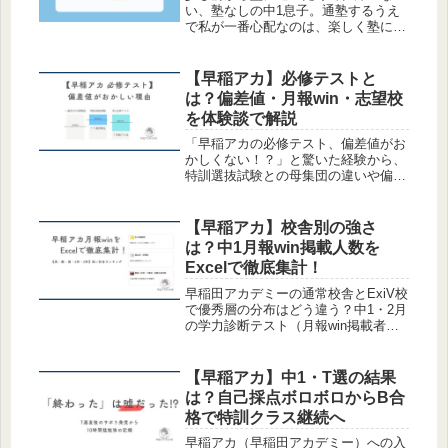
い、塾なしの中1息子。通塾するうえ
で私が一番心配なのは、楽しく塾に通
うだけで、本来得られるはずの学習効
果を十分に活かせないことです。塾に
通って学力が落ちたら本末転倒ですも
【早稲アカ】必修テストと
の。とはいえ、塾に通わないときにど
は？偏差値・月報win・志望校
の位...
を体験談で解説
「早稲アカの必修テスト、偏差値がお
かしくない！？」と驚いた経験から、
特訓選抜試験との母集団の違いや偏差
値のカラクリをわかりやすく図解。途
中入塾ならではの未履修範囲の落とし
穴や、1月の予備日受験、当日の持ち
【早稲アカ】校舎別の強さ
物まで親目線でリアルにまとめます。
は？中1月報win掲載人数を
Excelで徹底集計！
早稲田アカデミーの通常校舎とExiV校
で優秀層の分布はどう違う？中1・2月
の学力診断テスト（月報win掲載者）
をExcelで独自集計！英語・数学・国
語・5教科別の強い校舎ランキング
や、千葉・埼玉・神奈川・東京の地域
【早稲アカ】中1・T選の結果
特性まで徹底解説します。
は？自己採点ボロボロからB合
格で特訓クラス継続へ
早稲アカ（早稲田アカデミー）への入