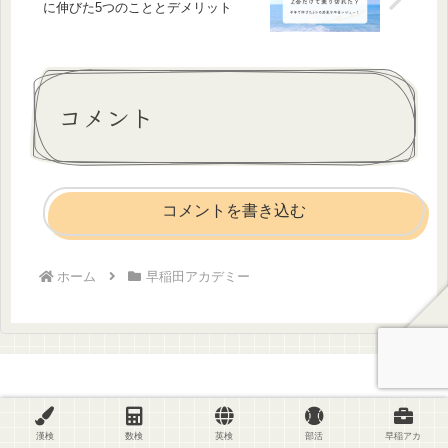
に伸びた5つのこととデメリット
コメント
コメントを書き込む
ホーム
早稲田アカデミー
ホーム
プライバシーポリシー
免責事項
運営者情報
漢検
数検
英検
部活
早稲アカ