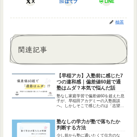
X
はてブ
LINE
柚茶
関連記事
【早稲アカ】入塾前に感じた7
つの違和感｜偏差値60超で通
塾はムダ？本気で悩んだ話
塾なし家庭学習で偏差値60を超えた息
子が、早稲田アカデミーの入塾面談
へ。しかしそこで感じたのは「志望校
にはオーバースペック」「定期テスト
対策なし」など7つの大きな違和感で
した。Z会などの通信教育と通塾で迷
塾なしの学力が塾で落ちたか
う親御さんへ、面談のリアルな記録を
判断する方法
公開します。
少し前から塾に通いたくて仕方のな