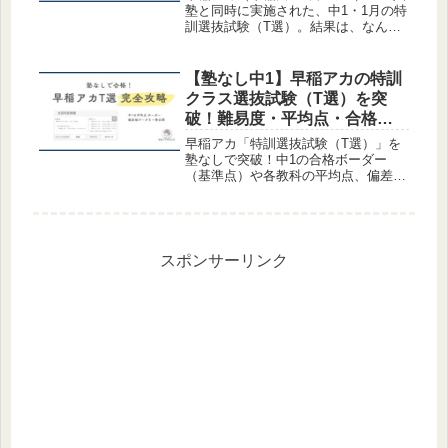
塾と同時に実施された、中1・1月の特
訓選抜試験（T選）。結果は、なんと
かB合格で特訓クラス継続でした。で
も、裏ではかなり大変なことになって
いました。「数学は全部終わった！」
【塾なし中1】早稲アカの特訓
と言って前日にゲームをしていた息
クラス選抜試験（T選）を突
子...
破！難易度・平均点・合格ボ
ーダーを徹底解説
早稲アカ「特訓選抜試験（T選）」を
塾なしで突破！中1の合格ボーダー
（基準点）や各教科の平均点、偏差値
データを完全公開します。外部生でも
貰える対策プリントの活用法や、Z
会・市販教材を使った勉強法まで。塾
なし家庭が知っておくべきTクラス合
格の目安を徹底解説！
スポンサーリンク